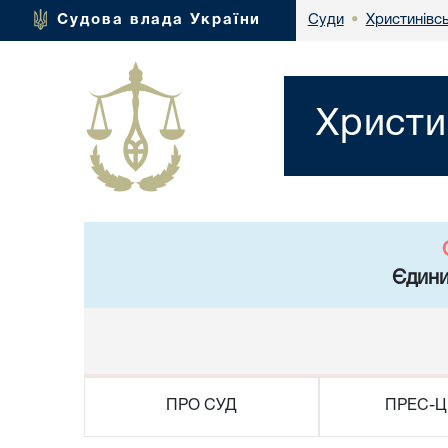
Христинівс
Судова влада України
Суди
•
Христи
Єдини
ПРО СУД
ПРЕС-Ц