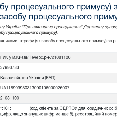
бу процесуального примусу) 
засобу процесуального приму
акону України "Про виконавче провадження" Державну судов
бу процесуального примусу).
божниками штрафу (як засобу процесуального примусу) за 
ГУК у м.Києві/Печерс.р-н/21081100
37993783
Казначейство України (ЕАП)
UA118999980313090106000026007
21081100
*;101;_________(код клієнта за ЄДРПОУ для юридичних осі
цифр, якщо значущих цифр менше 8), реєстраційний номер 