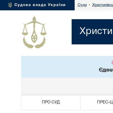
Христинівс
Судова влада України
Суди
•
Христи
Єдини
ПРО СУД
ПРЕС-Ц