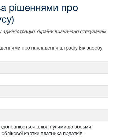
за рішеннями про
су)
у адміністрацію України визначено стягувачем
рішеннями про накладення штрафу (як засобу
б (доповнюється зліва нулями до восьми
облікової картки платника податків -