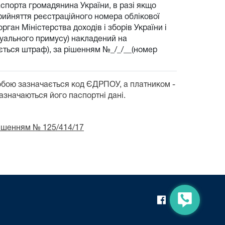
аспорта громадянина України, в разі якщо
прийняття реєстраційного номера облікової
рган Міністерства доходів і зборів України і
есуального примусу) накладений на
гується штраф), за рішенням №_/_/__(номер
обою зазначається код ЄДРПОУ, а платником -
зазначаються його паспортні дані.
рішенням № 125/414/17