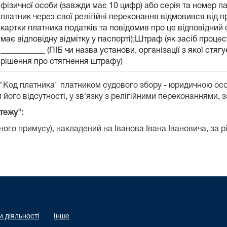
фізичної особи (завжди має 10 цифр) або серія та номер п
платник через свої релігійні переконання відмовився від 
картки платника податків та повідомив про це відповідний о
має відповідну відмітку у паспорті);Штраф (як засіб проц
___________ (ПІБ чи назва установи, організації з якої стя
рішення про стягнення штрафу)
 "Код платника" платником судового збору - юридичною ос
 його відсутності, у зв'язку з релігійними переконаннями, 
тежу":
ого примусу), накладений на Іванова Івана Івановича, за 
 діяльності
Інше