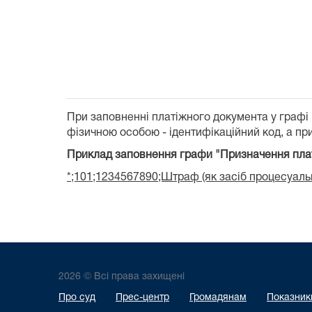
При заповненні платіжного документа у графі
фізичною особою - ідентифікаційний код, а при
Приклад заповнення графи "Призначення пла
*;101;1234567890;Штраф (як засіб процесуальн
2026 © Всі права захищені
Про суд
Прес-центр
Громадянам
Показники