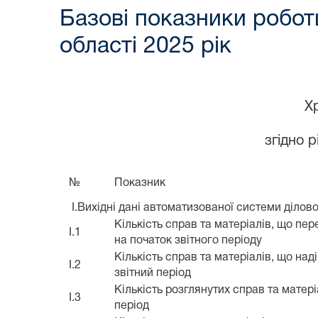
Базові показники робот
області 2025 рік
Х
згідно 
№
Показник
I.Вихідні дані автоматизованої системи ділов
Кількість справ та матеріалів, що пер
I.1
на початок звітного періоду
Кількість справ та матеріалів, що над
I.2
звітний період
Кількість розглянутих справ та матері
I.3
період