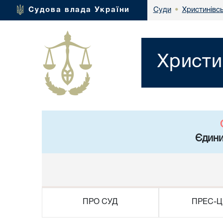
Христинівс
Судова влада України
Суди
•
Христи
Єдини
ПРО СУД
ПРЕС-Ц