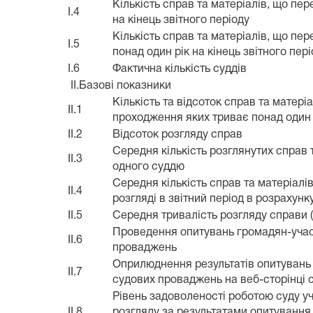
Кількість справ та матеріалів, що пер
I.4
на кінець звітного періоду
Кількість справ та матеріалів, що пер
I.5
понад один рік на кінець звітного пер
I.6
Фактична кількість суддів
II.Базові показники
Кількість та відсоток справ та матері
II.1
проходження яких триває понад один 
II.2
Відсоток розгляду справ
Середня кількість розглянутих справ 
II.3
одного суддю
Середня кількість справ та матеріалі
II.4
розгляді в звітний період в розрахун
II.5
Середня тривалість розгляду справи (
Проведення опитувань громадян-учас
II.6
проваджень
Оприлюднення результатів опитувань
II.7
судових проваджень на веб-сторінці 
Рівень задоволеності роботою суду у
II.8
розгляду за результатами опитування