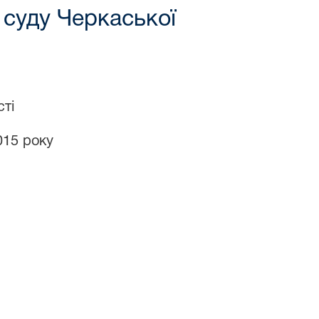
 суду Черкаської
ті
015 року