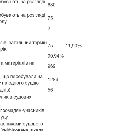
ебувають на розгляді
630
ебувають на розгляді
75
іоду
2
алів, загальний термін
75
11,90%
рік
90,94%
та матеріалів на
969
в, що перебували на
1284
ку на одного суддю
днів)
56
ників судових
 громадян-учасників
суду
часниками судового
. Уніфікована шкала