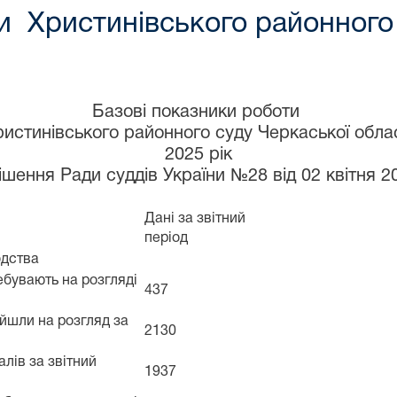
и Христинівського районного
Базові показники роботи
ристинівського районного суду Черкаської облас
2025 рік
рішення Ради суддів України №28 від 02 квітня 2
Дані за звітний
період
одства
ебувають на розгляді
437
ійшли на розгляд за
2130
алів за звітний
1937