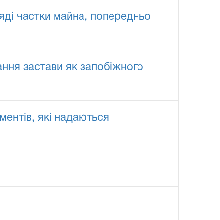
ляді частки майна, попередньо
ання застави як запобіжного
ентів, які надаються