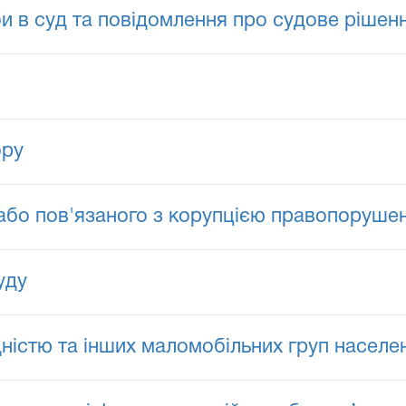
и в суд та повідомлення про судове рішен
ору
або пов'язаного з корупцією правопоруше
уду
ідністю та інших маломобільних груп населе