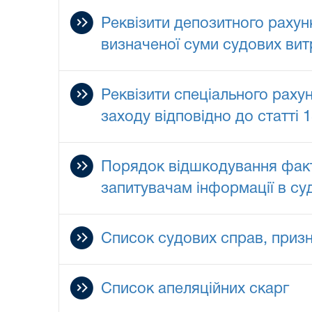
Реквізити депозитного рахун
визначеної суми судових ви
Реквізити спеціального раху
заходу відповідно до статті 
Порядок відшкодування факти
запитувачам інформації в суд
Список судових справ, приз
Список апеляційних скарг