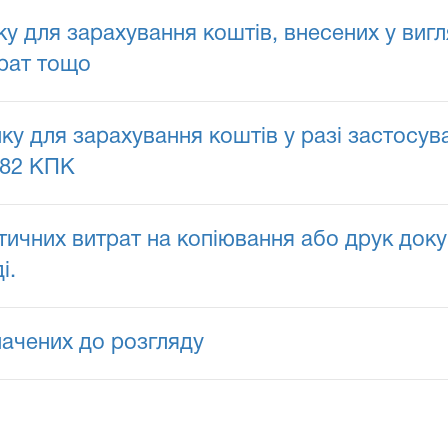
ку для зарахування коштів, внесених у виг
трат тощо
нку для зарахування коштів у разі застосув
182 КПК
чних витрат на копіювання або друк докум
і.
начених до розгляду