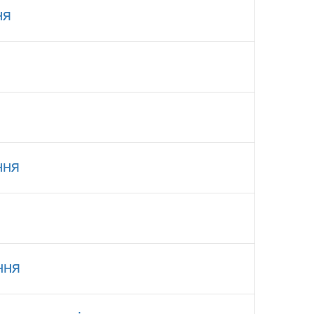
ня
ння
ння