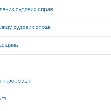
лених судових справ
гляду судових справ
асідань
ї інформації
ога