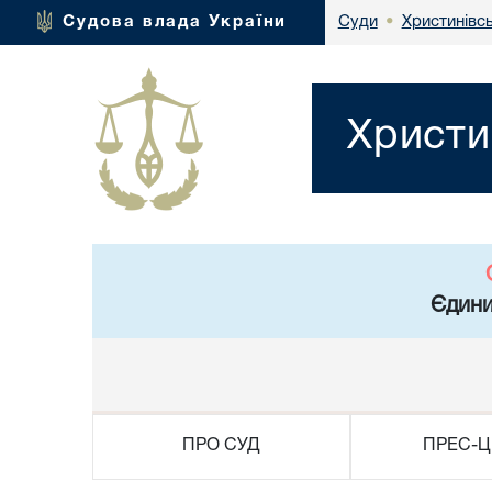
Христинівс
Судова влада України
Суди
•
Христи
Єдини
ПРО СУД
ПРЕС-Ц