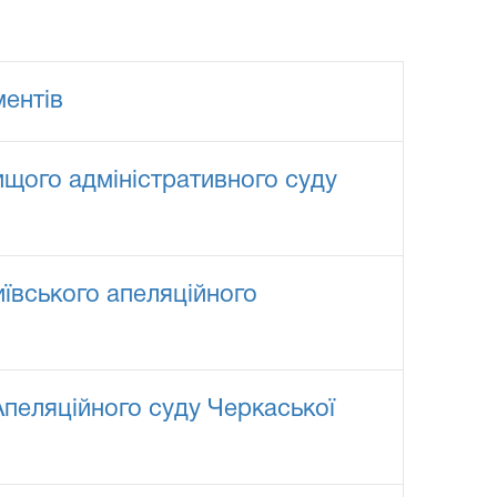
ментів
ищого адміністративного суду
иївського апеляційного
Апеляційного суду Черкаської