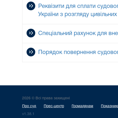
Реквізити для сплати судово
України з розгляду цивільних
Спеціальний рахунок для вне
Порядок повернення судово
2026 © Всі права захищені
Про суд
Прес-центр
Громадянам
Показники
v1.38.1