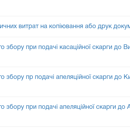
чних витрат на копіювання або друк доку
го збору при подачі касаційної скарги до В
о збору пр подачі апеляційної скарги до К
го збору при подачі апеляційної скарги до 