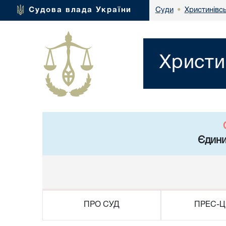
Христинівс
Судова влада України
Суди
•
Христи
Єдини
ПРО СУД
ПРЕС-Ц