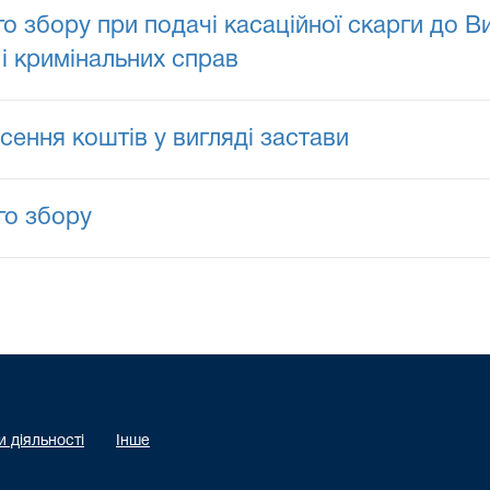
го збору при подачі касаційної скарги до В
 і кримінальних справ
сення коштів у вигляді застави
го збору
 діяльності
Інше