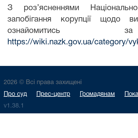
З роз’ясненнями Національн
запобігання корупції щодо ви
ознайомитись з
https://wiki.nazk.gov.ua/category/vy
2026 © Всі права захищені
Про суд
Прес-центр
Громадянам
Пока
v1.38.1