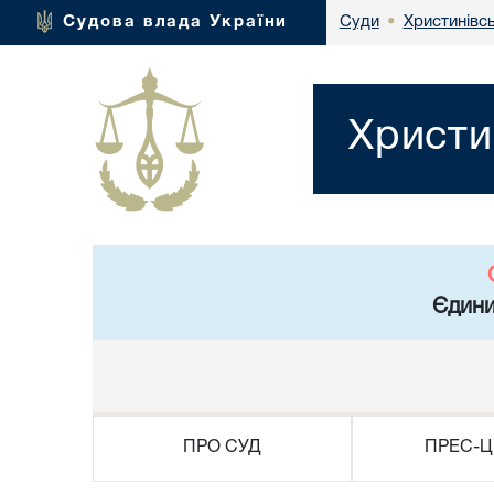
Христинівс
Судова влада України
Суди
•
Христи
Єдини
ПРО СУД
ПРЕС-Ц