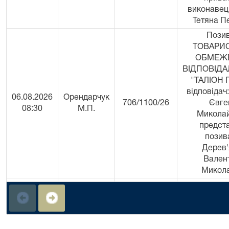
виконавец
Тетяна П
Позив
ТОВАРИ
ОБМЕЖ
ВІДПОВІД
"ТАЛІОН 
відповідач
06.08.2026
Орендарчук
706/1100/26
Євге
08:30
М.П.
Миколай
предст
позив
Дерев'
Вален
Микола
Особа,
притягає
06.08.2026
Школьна
адмі
706/1017/26
08:30
А.В.
відповіда