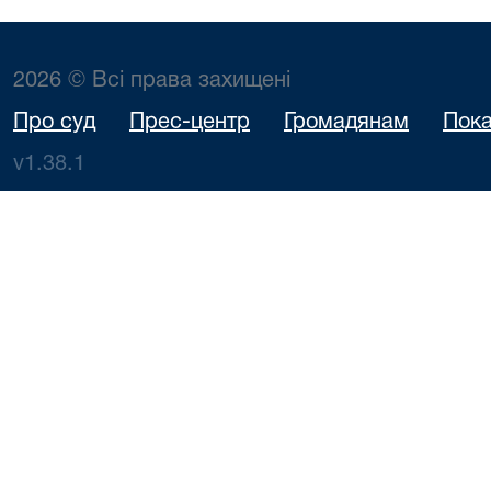
Середа Ро
Валері
Заявн
2026 © Всі права захищені
ТОВАРИ
ОБМЕЖ
Про суд
Прес-центр
Громадянам
Пока
ВІДПОВІД
"ФІНА
v1.38.1
КОМП
"ПОЗИКА", 
ТОВАРИ
ОБМЕЖ
ВІДПОВІД
06.08.2026
Орендарчук
"ФІНА
706/1219/26
08:45
М.П.
КОМП
"ОНЛАЙН Ф
боржник:
Сергій Мих
предст
заявн
КРОЛЕ