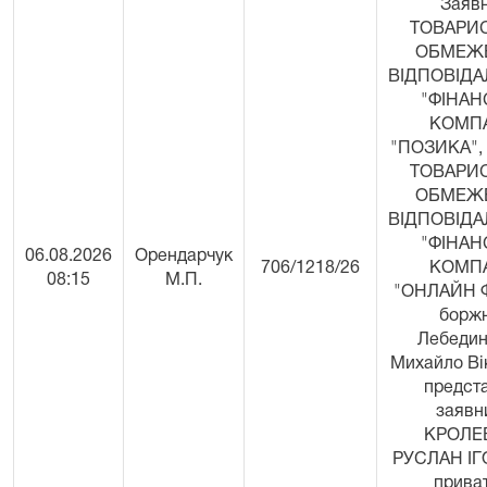
Заявн
ТОВАРИ
ОБМЕЖ
ВІДПОВІД
"ФІНА
КОМП
"ПОЗИКА", 
ТОВАРИ
ОБМЕЖ
ВІДПОВІД
"ФІНА
06.08.2026
Орендарчук
706/1218/26
КОМП
08:15
М.П.
"ОНЛАЙН Ф
боржн
Лебедин
Михайло Ві
предст
заявн
КРОЛЕ
РУСЛАН ІГ
прива