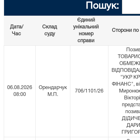
Пошук:
Єдиний
Дата/
Склад
унікальний
Сторони по 
Час
суду
номер
справи
Позив
ТОВАРИ
ОБМЕЖ
ВІДПОВІД
"УКР К
ФІНАНС", ві
06.08.2026
Орендарчук
706/1101/26
Миронюк
08:00
М.П.
Віктор
предст
позив
ДІДИЧ
ДАР
ГРИГОР