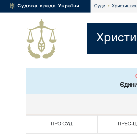
Христинівс
Судова влада України
Суди
•
Христи
Єдини
ПРО СУД
ПРЕС-Ц