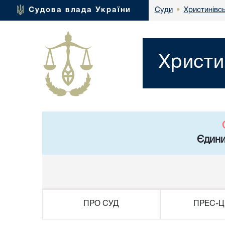
Христинівс
Судова влада України
Суди
•
Христи
Єдини
ПРО СУД
ПРЕС-Ц