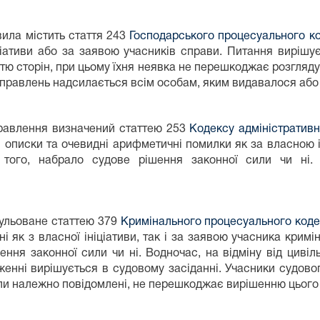
ила містить стаття 243
Господарського процесуального ко
ціативи або за заявою учасників справи. Питання вирішує
стю сторін, при цьому їхня неявка не перешкоджає розгляду.
иправлень надсилається всім особам, яким видавалося або
правлення визначений статтею 253
Кодексу адміністративн
 описки та очевидні арифметичні помилки як за власною ін
д того, набрало судове рішення законної сили чи ні
ульоване статтею 379
Кримінального процесуального коде
 як з власної ініціативи, так і за заявою учасника крим
ення законної сили чи ні. Водночас, на відміну від цивіл
енні вирішується в судовому засіданні. Учасники судовог
були належно повідомлені, не перешкоджає вирішенню цього