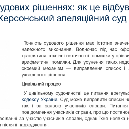
дових рішеннях: як це відбув
Херсонський апеляційний суд
Точність судового рішення має істотне значен
належного виконання. Водночас під час оф
траплятися технічні неточності: помилки у прізви
арифметичні помилки. Для усунення таких недо
окремий механізм — виправлення описок і 
ухваленого рішення.
Цивільний процес
У цивільному судочинстві це питання врегул
кодексу України.
Суд може виправити описки чи 
так і за заявою учасників справи. Питанн
повідомлення учасників справи, про що постанов
асіданні за участю учасників справи, однак їхня неявка
 після її надходження.