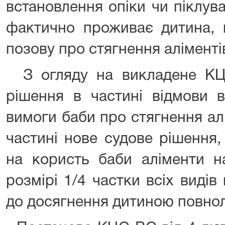
встановлення опіки чи піклув
фактично проживає дитина, 
позову про стягнення аліменті
З огляду на викладене КЦ
рішення в частині відмови в
вимоги баби про стягнення алі
частині нове судове рішення,
на користь баби аліменти н
розмірі 1/4 частки всіх виді
до досягнення дитиною повнол