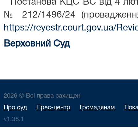
Постанова КЦС ВС від 4 люто
№ 212/1496/24 (проваджен
https://reyestr.court.gov.ua/Re
Верховний Суд
2026 © Всі права захищені
Про суд
Прес-центр
Громадянам
Пока
v1.38.1