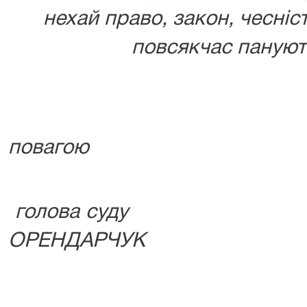
нехай право, закон, чесніс
повсякчас панують
повагою
голова суд
ОРЕНДАРЧУК