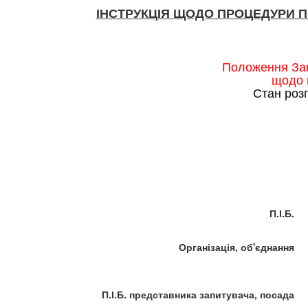
ІНСТРУКЦІЯ ЩОДО ПРОЦЕДУРИ 
Положення Зак
щодо 
Стан роз
П.І.Б.
Організація, об'єднання
П.І.Б. представника запитувача, посада